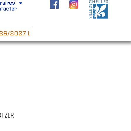
raires
ntacter
/2027 LE PILATES SUR CHAISE ARRIVE…
RTZER