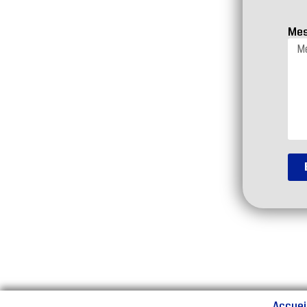
Me
Accuei