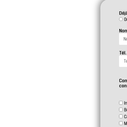
Déj
O
No
Tél
Com
con
I
B
C
M