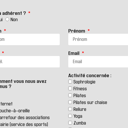
à adhérent ?
ui
Non
m
Prénom
.
Email
Activité concernée :
ment vous nous avez
Sophrologie
nus ?
Fitness
Pilates
Pilates sur chaise
nternet
Reliure
ouche-à-oreille
Yoga
arrefour des associations
Zumba
airie (service des sports)