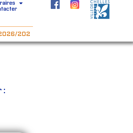
raires
ntacter
26/2027 LE PILATES SUR CHAISE ARRIVE…
 :