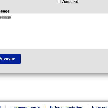
Zumba Kid
ssage
Envoyer
l
Les évènements
Notre association
Nous co