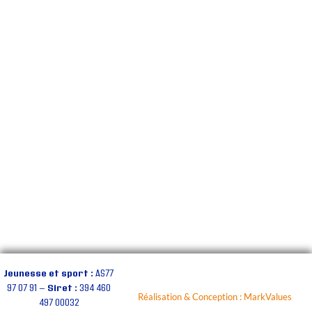
Jeunesse et sport :
AS77
97 07 91 —
Siret :
394 460
Réalisation & Conception : MarkValues
497 00032